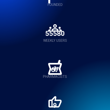
FOUNDED
56000
WEEKLY USERS
68
PHARMACISTS
9