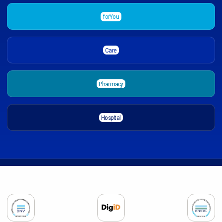
forYou
Care
Pharmacy
Hospital