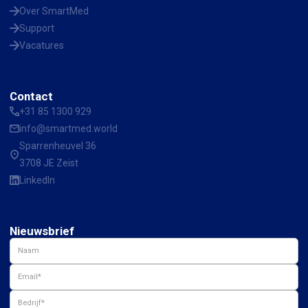
Over SmartMed
Support
Vacatures
Contact
+31 85 1300 929
info@smartmed.world
Sparrenheuvel 36
3708 JE Zeist
LinkedIn
Nieuwsbrief