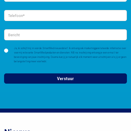
Ja, ik schrijf mij in voor de SmartMed nieuwsbrief. Ik ontvang ook marketinggerelateerde informatie over
voor mij relevante SmartMed producten en diensten. NB: na inschrijving ontvang je een e-mail ter
bevestiging van jouw inschrijving. Daarna kun jij je natuurlijk elk moment weer uitschrijven als jij er geen
belangstelling meer voor hebt.