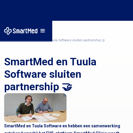
Home
/
Nieuws
/
SmartMed en Tuula Software sluiten partnership 🤝
SmartMed en Tuula
Software sluiten
partnership 🤝
SmartMed en Tuula Software en hebben een samenwerking