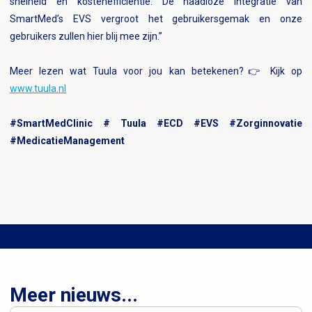
snelheid en kostenefficiëntie. De naadloze integratie van
SmartMed’s EVS vergroot het gebruikersgemak en onze
gebruikers zullen hier blij mee zijn.”
Meer lezen wat Tuula voor jou kan betekenen?👉 Kijk op
www.tuula.nl
#SmartMedClinic # Tuula #ECD #EVS #Zorginnovatie
#MedicatieManagement
Meer nieuws...