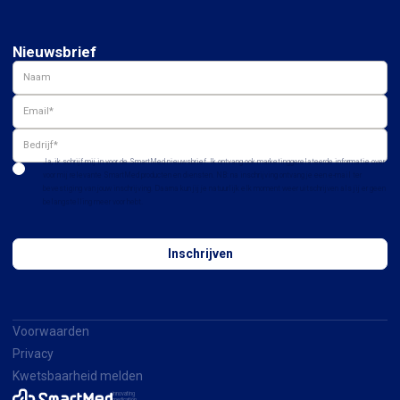
Nieuwsbrief
Ja, ik schrijf mij in voor de SmartMed nieuwsbrief. Ik ontvang ook marketinggerelateerde informatie over
voor mij relevante SmartMed producten en diensten. NB: na inschrijving ontvang je een e-mail ter
bevestiging van jouw inschrijving. Daarna kun jij je natuurlijk elk moment weer uitschrijven als jij er geen
belangstelling meer voor hebt.
Voorwaarden
Privacy
Kwetsbaarheid melden
innovating
medication